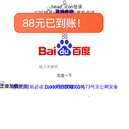
登录
我的关注
我的收藏
皮肤中心
用户反馈
设置
©2026 Baidu 使用百度前必读
百度一下
正在加载
上滑加载更多
用户反馈
使用百度前必读 Baidu 京ICP证030173号
京公网安备11000002000001号