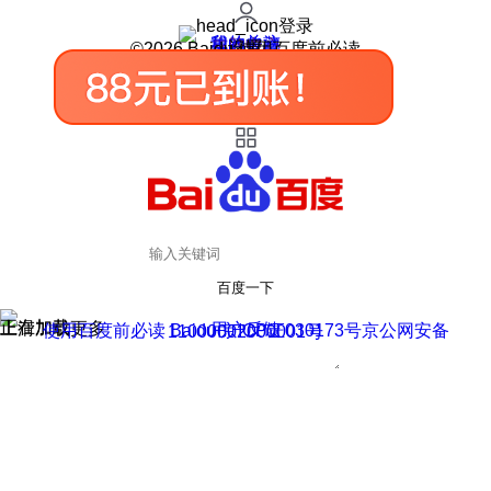
登录
我的关注
我的收藏
皮肤中心
用户反馈
设置
©2026 Baidu 使用百度前必读
百度一下
正在加载
上滑加载更多
用户反馈
使用百度前必读 Baidu 京ICP证030173号
京公网安备11000002000001号