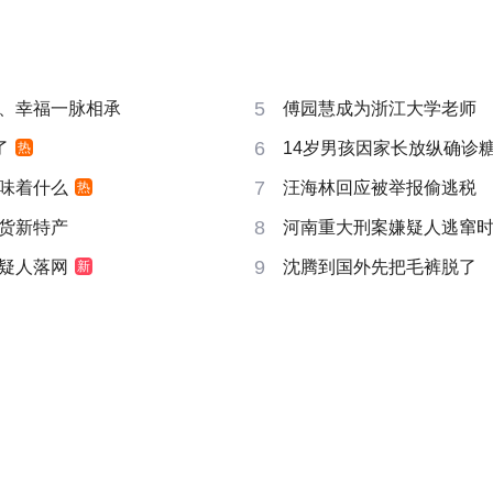
5
、幸福一脉相承
傅园慧成为浙江大学老师
6
了
14岁男孩因家长放纵确诊
热
7
味着什么
汪海林回应被举报偷逃税
热
8
货新特产
河南重大刑案嫌疑人逃窜
9
疑人落网
沈腾到国外先把毛裤脱了
新