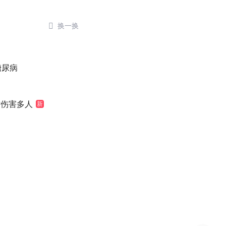

换一换
糖尿病
时伤害多人
新