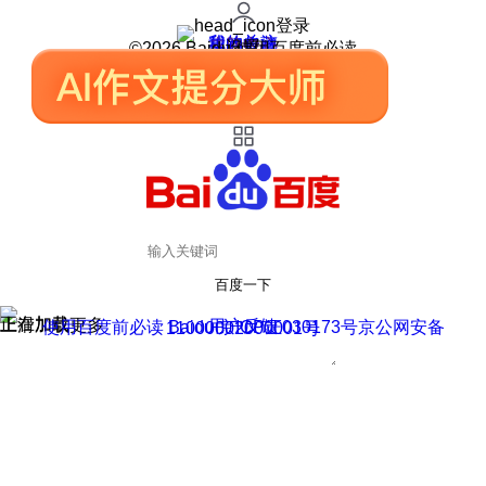
登录
我的关注
我的收藏
皮肤中心
用户反馈
设置
©2026 Baidu 使用百度前必读
百度一下
正在加载
上滑加载更多
用户反馈
使用百度前必读 Baidu 京ICP证030173号
京公网安备11000002000001号