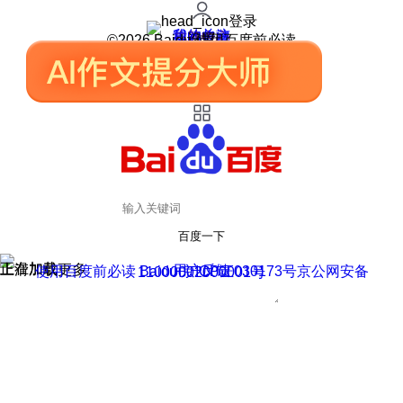
登录
我的关注
我的收藏
皮肤中心
用户反馈
设置
©2026 Baidu 使用百度前必读
百度一下
正在加载
上滑加载更多
用户反馈
使用百度前必读 Baidu 京ICP证030173号
京公网安备11000002000001号