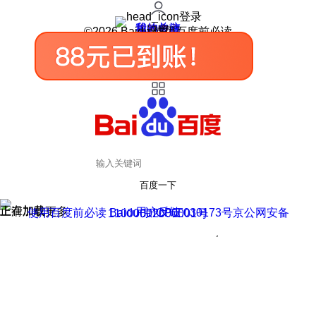
登录
我的关注
我的收藏
皮肤中心
用户反馈
设置
©2026 Baidu 使用百度前必读
百度一下
正在加载
上滑加载更多
用户反馈
使用百度前必读 Baidu 京ICP证030173号
京公网安备11000002000001号