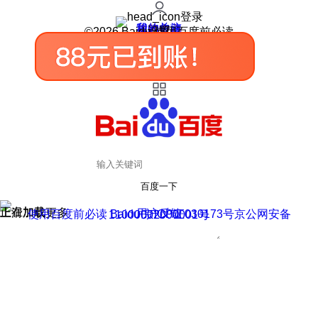
登录
我的关注
我的收藏
皮肤中心
用户反馈
设置
©2026 Baidu 使用百度前必读
百度一下
正在加载
上滑加载更多
用户反馈
使用百度前必读 Baidu 京ICP证030173号
京公网安备11000002000001号