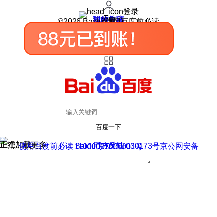
登录
我的关注
我的收藏
皮肤中心
用户反馈
设置
©2026 Baidu 使用百度前必读
百度一下
正在加载
上滑加载更多
用户反馈
使用百度前必读 Baidu 京ICP证030173号
京公网安备11000002000001号