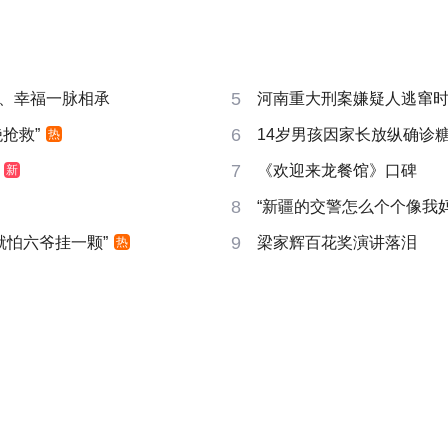
5
、幸福一脉相承
河南重大刑案嫌疑人逃窜
6
抢救”
14岁男孩因家长放纵确诊
热
7
《欢迎来龙餐馆》口碑
新
8
“新疆的交警怎么个个像我妈
9
就怕六爷挂一颗”
梁家辉百花奖演讲落泪
热