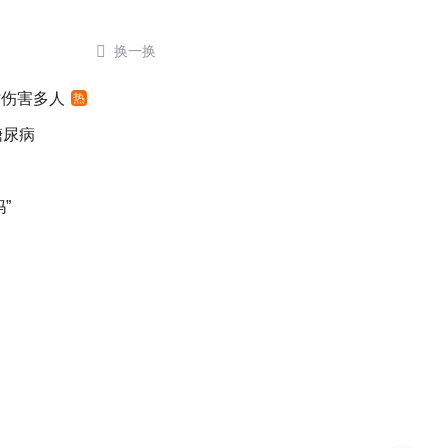

换一换
时伤害多人
热
糖尿病
”