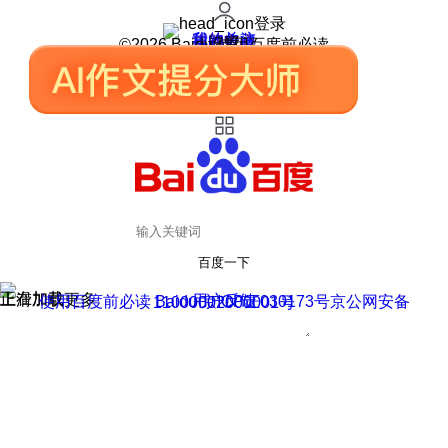
登录
我的关注
我的收藏
皮肤中心
用户反馈
设置
©2026 Baidu 使用百度前必读
百度一下
正在加载
上滑加载更多
用户反馈
使用百度前必读 Baidu 京ICP证030173号
京公网安备11000002000001号