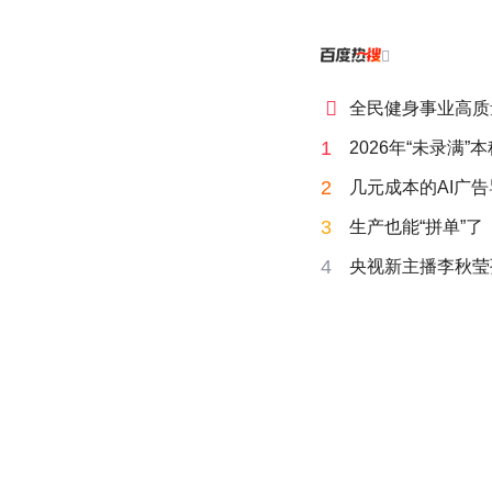


全民健身事业高质
1
2026年“未录满
2
几元成本的AI广
3
生产也能“拼单”了
4
央视新主播李秋莹