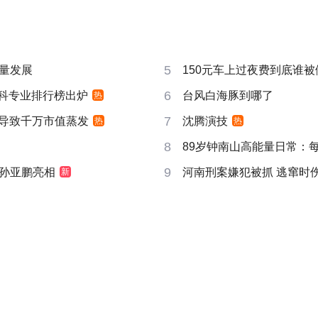
5
量发展
150元车上过夜费到底谁被
6
”本科专业排行榜出炉
台风白海豚到哪了
热
7
告导致千万市值蒸发
沈腾演技
热
热
8
89岁钟南山高能量日常：
9
孙亚鹏亮相
河南刑案嫌犯被抓 逃窜时
新