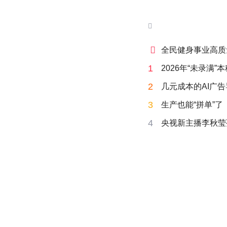


全民健身事业高质
1
2026年“未录满
2
几元成本的AI广
3
生产也能“拼单”了
4
央视新主播李秋莹