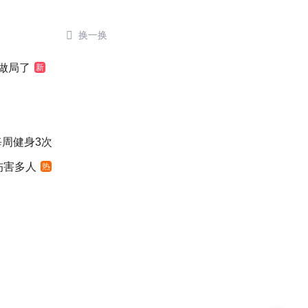

换一换
做局了
新
每周健身3次
伤害多人
热