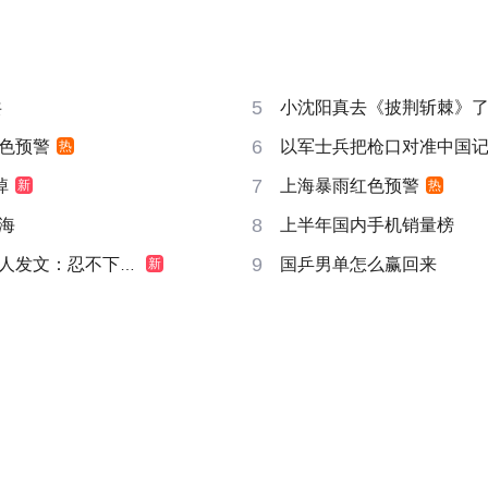
5
共
小沈阳真去《披荆斩棘》
6
色预警
以军士兵把枪口对准中国
热
7
掉
上海暴雨红色预警
新
热
8
海
上半年国内手机销量榜
9
发文：忍不下去了
国乒男单怎么赢回来
新