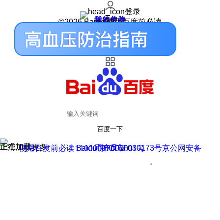
登录
我的关注
我的收藏
皮肤中心
用户反馈
设置
©2026 Baidu 使用百度前必读
百度一下
正在加载
上滑加载更多
用户反馈
使用百度前必读 Baidu 京ICP证030173号
京公网安备11000002000001号