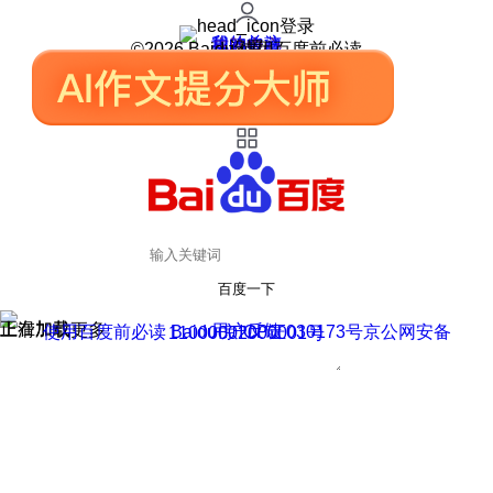
登录
我的关注
我的收藏
皮肤中心
用户反馈
设置
©2026 Baidu 使用百度前必读
百度一下
正在加载
上滑加载更多
用户反馈
使用百度前必读 Baidu 京ICP证030173号
京公网安备11000002000001号