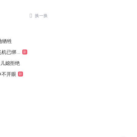

换一换
地牺牲
机已绑好
新
缘儿媳拒绝
睁不开眼
新