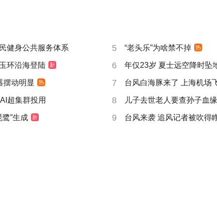
5
民健身公共服务体系
“老头乐”为啥禁不掉
热
6
玉环沿海登陆
年仅23岁 夏士远空降时坠
新
7
器摆动明显
台风白海豚来了 上海机场飞
热
8
AI超集群投用
儿子去世老人要查孙子血
9
琵鹭”生成
台风来袭 追风记者被吹得
新